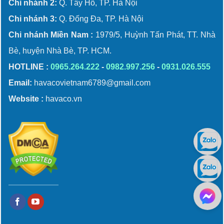
Chi nhánh 2:
Q. Tây Hồ, TP. Hà Nội
Chi nhánh 3:
Q. Đống Đa, TP. Hà Nội
Chi nhánh Miền Nam :
1979/5, Huỳnh Tấn Phát, TT. Nhà
Bè, huyện Nhà Bè, TP. HCM.
HOTLINE :
0965.264.222
-
0982.997.256
-
0931.026.555
Email:
havacovietnam6789@gmail.com
Website :
havaco.vn