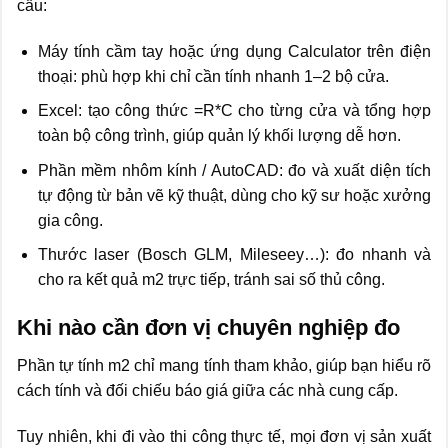
cầu:
Máy tính cầm tay hoặc ứng dụng Calculator trên điện
thoại: phù hợp khi chỉ cần tính nhanh 1–2 bộ cửa.
Excel: tạo công thức =R*C cho từng cửa và tổng hợp
toàn bộ công trình, giúp quản lý khối lượng dễ hơn.
Phần mềm nhôm kính / AutoCAD: đo và xuất diện tích
tự động từ bản vẽ kỹ thuật, dùng cho kỹ sư hoặc xưởng
gia công.
Thước laser (Bosch GLM, Mileseey…): đo nhanh và
cho ra kết quả m2 trực tiếp, tránh sai số thủ công.
Khi nào cần đơn vị chuyên nghiệp đo
Phần tự tính m2 chỉ mang tính tham khảo, giúp bạn hiểu rõ
cách tính và đối chiếu báo giá giữa các nhà cung cấp.
Tuy nhiên, khi đi vào thi công thực tế, mọi đơn vị sản xuất