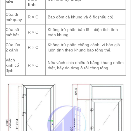
cửa
tính
Cửa đi
R × C
Bao gồm cả khung và ô fix (nếu có).
mở quay
Cửa sổ
Không trừ phần bản lề – diện tích tính
R × C
mở hất
toàn khung.
Cửa lùa
Không trừ phần chồng cánh, vì báo giá
R × C
2 cánh
luôn tính theo khung bao tổng thể.
Vách
Nếu vách chia nhiều ô bằng khung nhôm
kính cố
R × C
thật, hãy đo từng ô rồi cộng tổng.
định