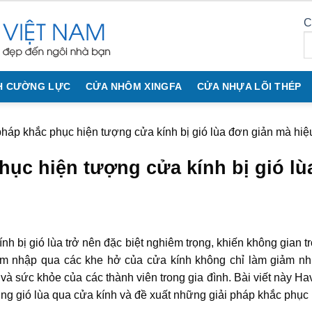
C
H CƯỜNG LỰC
CỬA NHÔM XINGFA
CỬA NHỰA LÕI THÉP
pháp khắc phục hiện tượng cửa kính bị gió lùa đơn giản mà hiệ
hục hiện tượng cửa kính bị gió l
nh bị gió lùa trở nên đặc biệt nghiêm trọng, khiến không gian t
âm nhập qua các khe hở của cửa kính không chỉ làm giảm nh
và sức khỏe của các thành viên trong gia đình. Bài viết này H
ng gió lùa qua cửa kính và đề xuất những giải pháp khắc phục 