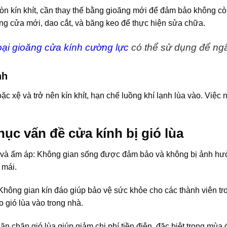
òn kín khít, cần thay thế bằng gioăng mới để đảm bảo không c
ng cửa mới, dao cắt, và băng keo để thực hiện sửa chữa.
oại gioăng cửa kính cường lực
có thể sử dụng để ngă
nh
c xệ và trở nên kín khít, hạn chế luồng khí lạnh lùa vào. Việc
hục vấn đề cửa kính bị gió lùa
 và ấm áp: Không gian sống được đảm bảo và không bị ảnh hưở
 mái.
Không gian kín đáo giúp bảo vệ sức khỏe cho các thành viên tro
 gió lùa vào trong nhà.
găn chặn gió lùa giúp giảm chi phí tiền điện, đặc biệt trong mùa 