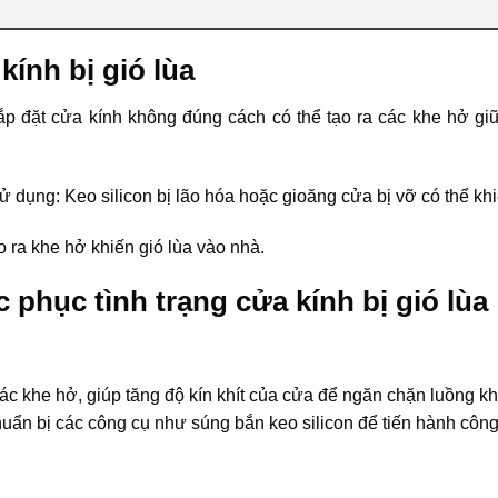
ính bị gió lùa
 lắp đặt cửa kính không đúng cách có thể tạo ra các khe hở g
 dụng: Keo silicon bị lão hóa hoặc gioăng cửa bị vỡ có thể khi
 ra khe hở khiến gió lùa vào nhà.
 phục tình trạng cửa kính bị gió lùa
 các khe hở, giúp tăng độ kín khít của cửa để ngăn chặn luồng
uẩn bị các công cụ như súng bắn keo silicon để tiến hành công