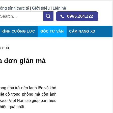
ông trình thực tế
|
Giới thiệu
|
Liên hệ
0965.264.222
KÍNH CƯỜNG LỰC
GÓC TƯ VẤN
CẨM NANG XD
u quả
ùa đơn giản mà
rong nhà trở nên lạnh lẽo và khó
iệt độ trong phòng mà còn ảnh
avaco Việt Nam sẽ giúp bạn hiểu
hiệu quả nhất.