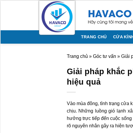
Bỏ
qua
nội
dung
TRANG CHỦ
CỬA KÍN
Trang chủ
»
Góc tư vấn
»
Giải 
Giải pháp khắc p
hiệu quả
Vào mùa đông, tình trạng cửa kí
chịu. Những luồng gió lạnh x
hưởng trực tiếp đến cuộc sống 
rõ nguyên nhân gây ra hiện tượ