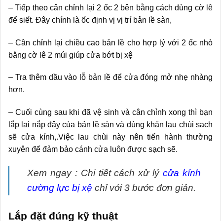
– Tiếp theo cân chỉnh lại 2 ốc 2 bên bằng cách dùng cờ lê
để siết. Đây chính là ốc định vị vị trí bản lề sàn,
– Cân chỉnh lại chiều cao bản lề cho hợp lý với 2 ốc nhỏ
bằng cờ lê 2 múi giúp cửa bớt bị xệ
– Tra thêm dầu vào lỗ bản lề để cửa đóng mở nhẹ nhàng
hơn.
– Cuối cùng sau khi đã vệ sinh và cân chỉnh xong thì bạn
lắp lại nắp đậy của bản lề sàn và dùng khăn lau chùi sạch
sẽ cửa kính,.Việc lau chùi này nên tiến hành thường
xuyên để đảm bảo cánh cửa luôn được sạch sẽ.
Xem ngay : Chi tiết cách xử lý
cửa kính
cường lực bị xệ
chỉ với 3 bước đơn giản.
Lắp đặt đúng kỹ thuật