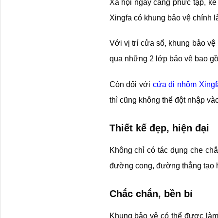
Xã hội ngày càng phức tạp, kẻ 
Xingfa có khung bảo vệ chính l
Với vị trí cửa sổ, khung bảo v
qua những 2 lớp bảo vệ bao gồ
Còn đối với
cửa đi nhôm Xingf
thì cũng không thể đột nhập và
Thiết kế đẹp, hiện đại
Không chỉ có tác dụng che chắ
đường cong, đường thẳng tạo hì
Chắc chắn, bền bỉ
Khung bảo vệ có thể được làm 