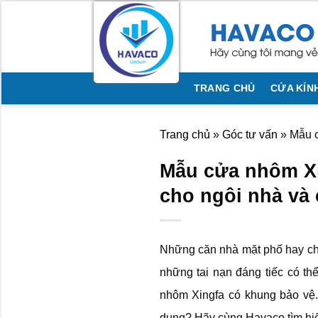
Bỏ
qua
nội
dung
TRANG CHỦ
CỬA KÍN
Trang chủ
»
Góc tư vấn
»
Mẫu c
Mẫu cửa nhôm Xi
cho ngôi nhà và
Những căn nhà mặt phố hay chu
những tai nạn đáng tiếc có th
nhôm Xingfa có khung bảo vệ.
dụng? Hãy cùng Havaco tìm hiểu