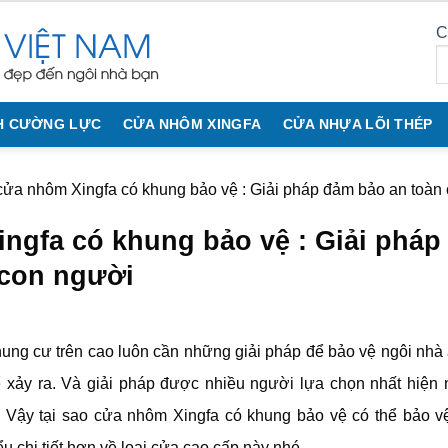
C
H CƯỜNG LỰC
CỬA NHÔM XINGFA
CỬA NHỰA LÕI THÉP
ửa nhôm Xingfa có khung bảo vệ : Giải pháp đảm bảo an toàn 
ngfa có khung bảo vệ : Giải pháp
 con người
ng cư trên cao luôn cần những giải pháp để bảo vệ ngôi nhà a
ể xảy ra. Và giải pháp được nhiều người lựa chọn nhất hiện
 Vậy tại sao cửa nhôm Xingfa có khung bảo vệ có thể bảo 
 chi tiết hơn về loại cửa cao cấp này nhé.