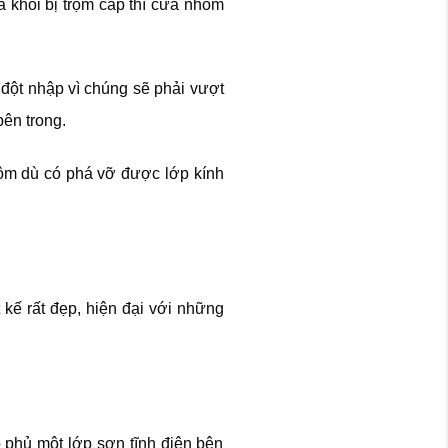
à khỏi bị trộm cắp thì cửa nhôm
 đột nhập vì chúng sẽ phải vượt
bên trong.
rộm dù có phá vỡ được lớp kính
kế rất đẹp, hiện đại với những
 phủ một lớp sơn tĩnh điện bên