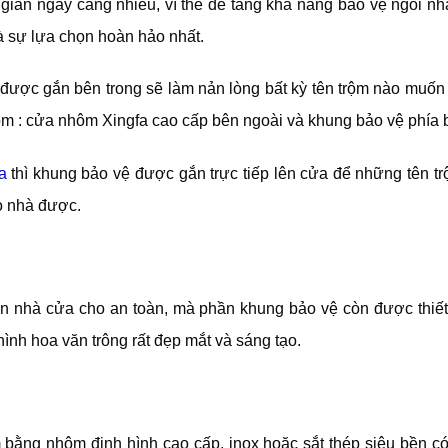
gian ngày càng nhiều, vì thế để tăng khả năng bảo vệ ngôi nh
à sự lựa chọn hoàn hảo nhất.
ệ được gắn bên trong sẽ làm nản lòng bất kỳ tên trộm nào muốn
m : cửa nhôm Xingfa cao cấp bên ngoài và khung bảo vệ phía 
a
thì khung bảo vệ được gắn trực tiếp lên cửa để những tên t
o nhà được.
n nhà cửa cho an toàn, mà phần khung bảo vệ còn được thiết 
nh hoa văn trông rất đẹp mắt và sáng tạo.
bằng nhôm định hình cao cấp, inox hoặc sắt thép siêu bền có