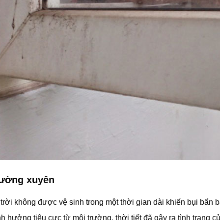
hường xuyên
ời không được vệ sinh trong một thời gian dài khiến bụi bẩn 
 hưởng tiêu cực từ môi trường, thời tiết đã gây ra tình trạng 