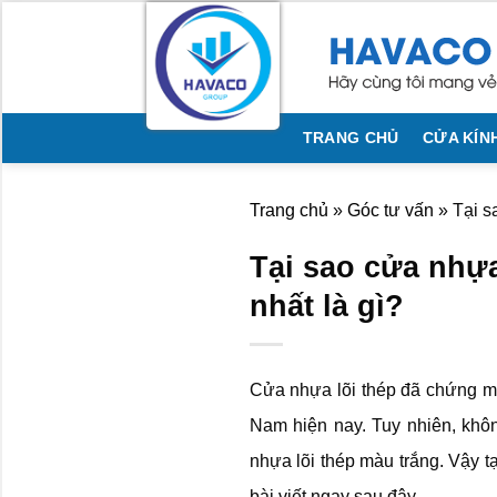
Bỏ
qua
nội
dung
TRANG CHỦ
CỬA KÍN
Trang chủ
»
Góc tư vấn
»
Tại s
Tại sao cửa nhựa
nhất là gì?
Cửa nhựa lõi thép đã chứng min
Nam hiện nay. Tuy nhiên, khô
nhựa lõi thép màu trắng. Vậy t
bài viết ngay sau đây.