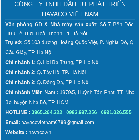
CÔNG TY TNHH ĐẦU TƯ PHÁT TRIỂN
HAVACO VIỆT NAM
Văn phòng GD & Nhà máy sản xuất:
Số 7 Bến Dốc,
Hữu Lê, Hữu Hoà, Thanh Trì, Hà Nội
Trụ sở:
Số 103 đường Hoàng Quốc Việt, P. Nghĩa Đô, Q.
Cầu Giấy, TP. Hà Nội
Chi nhánh 1:
Q. Hai Bà Trưng, TP. Hà Nội
Chi nhánh 2:
Q. Tây Hồ, TP. Hà Nội
Chi nhánh 3:
Q. Đống Đa, TP. Hà Nội
Chi nhánh Miền Nam :
1979/5, Huỳnh Tấn Phát, TT. Nhà
Bè, huyện Nhà Bè, TP. HCM.
HOTLINE :
0965.264.222
-
0982.997.256
-
0931.026.555
Email:
havacovietnam6789@gmail.com
Website :
havaco.vn