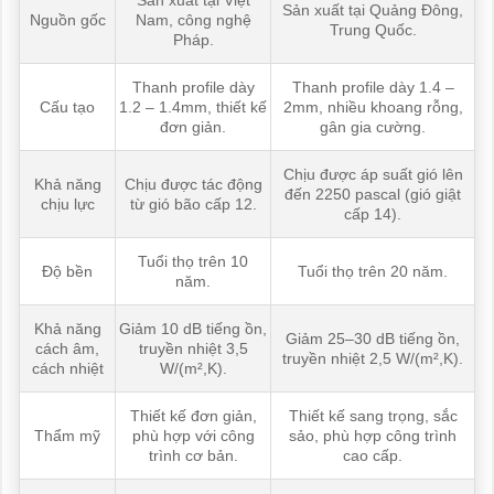
Sản xuất tại Việt
Sản xuất tại Quảng Đông,
Nguồn gốc
Nam, công nghệ
Trung Quốc.
Pháp.
Thanh profile dày
Thanh profile dày 1.4 –
Cấu tạo
1.2 – 1.4mm, thiết kế
2mm, nhiều khoang rỗng,
đơn giản.
gân gia cường.
Chịu được áp suất gió lên
Khả năng
Chịu được tác động
đến 2250 pascal (gió giật
chịu lực
từ gió bão cấp 12.
cấp 14).
Tuổi thọ trên 10
Độ bền
Tuổi thọ trên 20 năm.
năm.
Khả năng
Giảm 10 dB tiếng ồn,
Giảm 25–30 dB tiếng ồn,
cách âm,
truyền nhiệt 3,5
truyền nhiệt 2,5 W/(m²,K).
cách nhiệt
W/(m²,K).
Thiết kế đơn giản,
Thiết kế sang trọng, sắc
Thẩm mỹ
phù hợp với công
sảo, phù hợp công trình
trình cơ bản.
cao cấp.