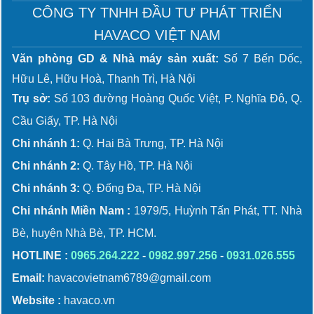
CÔNG TY TNHH ĐẦU TƯ PHÁT TRIỂN
HAVACO VIỆT NAM
Văn phòng GD & Nhà máy sản xuất:
Số 7 Bến Dốc,
Hữu Lê, Hữu Hoà, Thanh Trì, Hà Nội
Trụ sở:
Số 103 đường Hoàng Quốc Việt, P. Nghĩa Đô, Q.
Cầu Giấy, TP. Hà Nội
Chi nhánh 1:
Q. Hai Bà Trưng, TP. Hà Nội
Chi nhánh 2:
Q. Tây Hồ, TP. Hà Nội
Chi nhánh 3:
Q. Đống Đa, TP. Hà Nội
Chi nhánh Miền Nam :
1979/5, Huỳnh Tấn Phát, TT. Nhà
Bè, huyện Nhà Bè, TP. HCM.
HOTLINE :
0965.264.222
-
0982.997.256
-
0931.026.555
Email:
havacovietnam6789@gmail.com
Website :
havaco.vn