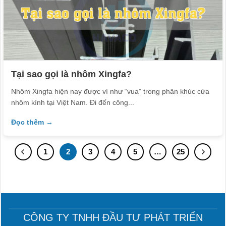
Tại sao gọi là nhôm Xingfa?
Nhôm Xingfa hiện nay được ví như “vua” trong phân khúc cửa
nhôm kính tại Việt Nam. Đi đến công...
Đọc thêm →
1
2
3
4
5
…
25
CÔNG TY TNHH ĐẦU TƯ PHÁT TRIỂN