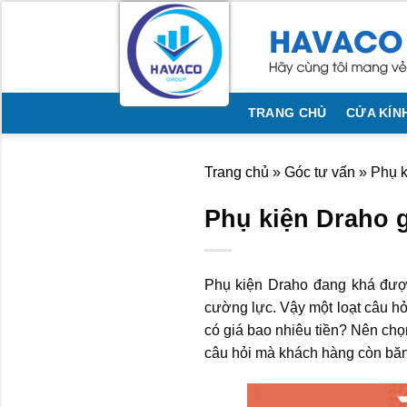
Bỏ
qua
nội
dung
TRANG CHỦ
CỬA KÍN
Trang chủ
»
Góc tư vấn
»
Phụ k
Phụ kiện Draho g
Phụ kiện Draho đang khá được
cường lực. Vậy một loạt câu hỏ
có giá bao nhiêu tiền? Nên ch
câu hỏi mà khách hàng còn băn