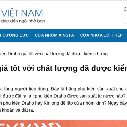
C
H CƯỜNG LỰC
CỬA NHÔM XINGFA
CỬA NHỰA LÕI THÉP
iện Draho giá tốt với chất lượng đã được kiểm chứng
iá tốt với chất lượng đã được ki
 lòng người tiêu dùng. Đây là hãng phụ kiện sản xuất cho 
i được đặt ra là : phụ kiện Draho được sản xuất từ nước nào?
ọn phụ kiện Draho hay Kinlong để lắp cửa nhôm kính? Ngay bây
 khoăn và đặt ra.