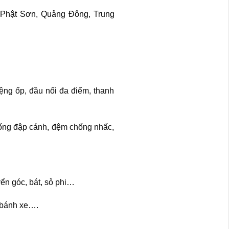
i Phật Sơn, Quảng Đông, Trung
ệng ốp, đầu nối đa điểm, thanh
ống đập cánh, đệm chống nhấc,
yển góc, bát, sỏ phi…
, bánh xe….