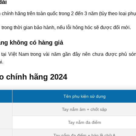
dài
hính hãng trên toàn quốc trong 2 đến 3 năm (tùy theo loại phụ 
trong thời gian bảo hành, nếu lỗi hỏng hóc sẽ được đổi mới.
ng không có hàng giả
 tại Việt Nam trong vài năm gần đây nên chưa được phủ sóng
i.
o chính hãng 2024
Tên phụ kiện sử dụng
Tay nắm âm + chốt sập
Tay nắm đa điểm
Tay nắm đa điểm + bản lề chữ A