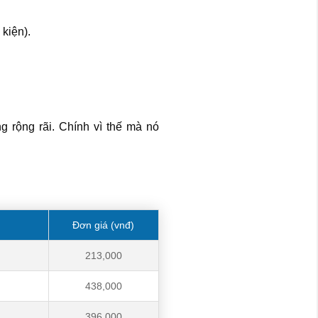
kiện).
 rộng rãi. Chính vì thế mà nó
Đơn giá (vnđ)
213,000
438,000
396,000