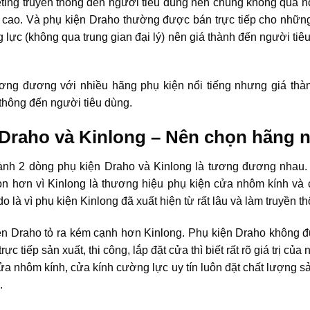
ting truyền thông đến người tiêu dùng nên chúng không quá nổ
n cao. Và phụ kiện Draho thường được bán trực tiếp cho nhữn
lực (không qua trung gian đại lý) nên giá thành đến người tiê
ng đương với nhiều hãng phụ kiện nổi tiếng nhưng giá thành
thông đến người tiêu dùng.
 Draho và Kinlong – Nên chọn hãng 
ành 2 dòng phụ kiện Draho và Kinlong là tương đương nhau
họn hơn vì Kinlong là thương hiệu phụ kiện cửa nhôm kính và
do là vì phụ kiện Kinlong đã xuất hiện từ rất lâu và làm truyền th
n Draho tỏ ra kém cạnh hơn Kinlong. Phụ kiện Draho không đ
c tiếp sản xuất, thi công, lắp đặt cửa thì biết rất rõ giá trị c
a nhôm kính, cửa kính cường lực uy tín luôn đặt chất lượng s
.