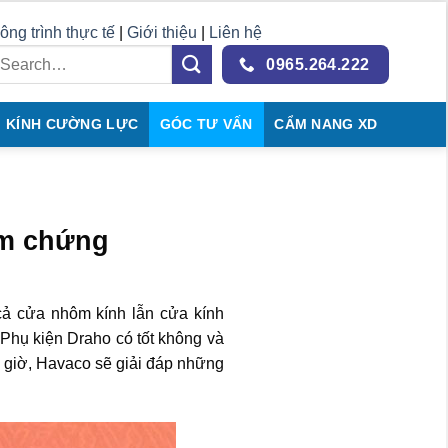
ông trình thực tế
|
Giới thiệu
|
Liên hệ
0965.264.222
KÍNH CƯỜNG LỰC
GÓC TƯ VẤN
CẨM NANG XD
ểm chứng
cả cửa nhôm kính lẫn cửa kính
 Phụ kiện Draho có tốt không và
 giờ, Havaco sẽ giải đáp những