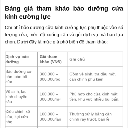
Bảng giá tham khảo bảo dưỡng cửa
kính cường lực
Chi phí bảo dưỡng cửa kính cường lực phụ thuộc vào số
lượng cửa, mức độ xuống cấp và gói dịch vụ mà bạn lựa
chọn. Dưới đây là mức giá phổ biến để tham khảo:
Dịch vụ bảo
Giá tham
Ghi chú
dưỡng
khảo (VNĐ)
Bảo dưỡng cơ
300.000 –
Gồm vệ sinh, tra dầu mỡ,
bản toàn bộ
800.000/bộ
căn chỉnh phụ kiện.
cửa
Vệ sinh, lau
100.000 –
Phù hợp cho cửa kính mặt
kính chuyên
300.000/m²
tiền, khu vực nhiều bụi bẩn.
sâu
Điều chỉnh xệ
100.000 –
Thường xử lý bằng căn
cửa, kẹt cửa
300.000/lần
chỉnh ray trượt, bản lề.
nhẹ