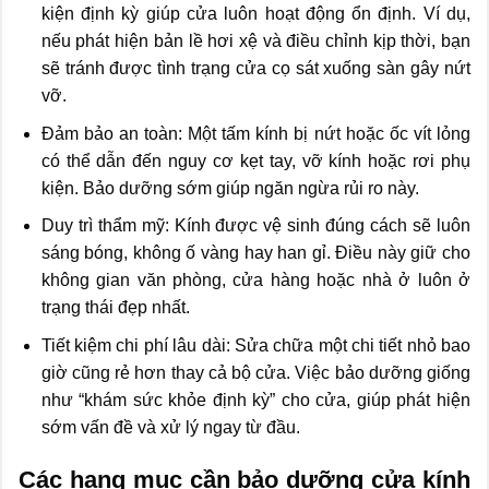
kiện định kỳ giúp cửa luôn hoạt động ổn định. Ví dụ,
nếu phát hiện bản lề hơi xệ và điều chỉnh kịp thời, bạn
sẽ tránh được tình trạng cửa cọ sát xuống sàn gây nứt
vỡ.
Đảm bảo an toàn: Một tấm kính bị nứt hoặc ốc vít lỏng
có thể dẫn đến nguy cơ kẹt tay, vỡ kính hoặc rơi phụ
kiện. Bảo dưỡng sớm giúp ngăn ngừa rủi ro này.
Duy trì thẩm mỹ: Kính được vệ sinh đúng cách sẽ luôn
sáng bóng, không ố vàng hay han gỉ. Điều này giữ cho
không gian văn phòng, cửa hàng hoặc nhà ở luôn ở
trạng thái đẹp nhất.
Tiết kiệm chi phí lâu dài: Sửa chữa một chi tiết nhỏ bao
giờ cũng rẻ hơn thay cả bộ cửa. Việc bảo dưỡng giống
như “khám sức khỏe định kỳ” cho cửa, giúp phát hiện
sớm vấn đề và xử lý ngay từ đầu.
Các hạng mục cần bảo dưỡng cửa kính