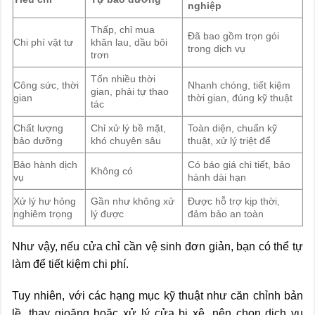
nghiệp
Thấp, chỉ mua
Đã bao gồm trọn gói
Chi phí vật tư
khăn lau, dầu bôi
trong dịch vụ
trơn
Tốn nhiều thời
Công sức, thời
Nhanh chóng, tiết kiệm
gian, phải tự thao
gian
thời gian, đúng kỹ thuật
tác
Chất lượng
Chỉ xử lý bề mặt,
Toàn diện, chuẩn kỹ
bảo dưỡng
khó chuyên sâu
thuật, xử lý triệt để
Bảo hành dịch
Có báo giá chi tiết, bảo
Không có
vụ
hành dài hạn
Xử lý hư hỏng
Gần như không xử
Được hỗ trợ kịp thời,
nghiêm trọng
lý được
đảm bảo an toàn
Như vậy, nếu cửa chỉ cần vệ sinh đơn giản, bạn có thể tự
làm để tiết kiệm chi phí.
Tuy nhiên, với các hạng mục kỹ thuật như căn chỉnh bản
lề, thay gioăng hoặc xử lý cửa bị xệ, nên chọn dịch vụ