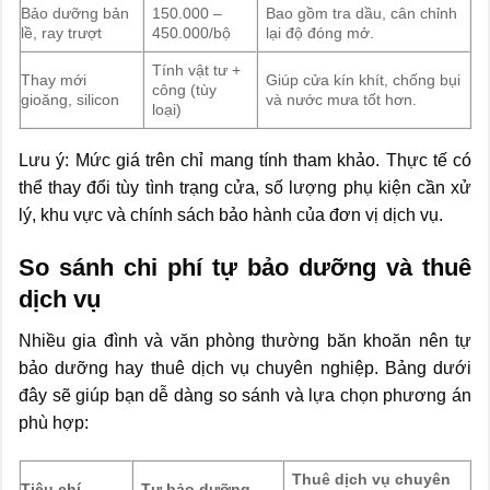
Bảo dưỡng bản
150.000 –
Bao gồm tra dầu, cân chỉnh
lề, ray trượt
450.000/bộ
lại độ đóng mở.
Tính vật tư +
Thay mới
Giúp cửa kín khít, chống bụi
công (tùy
gioăng, silicon
và nước mưa tốt hơn.
loại)
Lưu ý: Mức giá trên chỉ mang tính tham khảo. Thực tế có
thể thay đổi tùy tình trạng cửa, số lượng phụ kiện cần xử
lý, khu vực và chính sách bảo hành của đơn vị dịch vụ.
So sánh chi phí tự bảo dưỡng và thuê
dịch vụ
Nhiều gia đình và văn phòng thường băn khoăn nên tự
bảo dưỡng hay thuê dịch vụ chuyên nghiệp. Bảng dưới
đây sẽ giúp bạn dễ dàng so sánh và lựa chọn phương án
phù hợp:
Thuê dịch vụ chuyên
Tiêu chí
Tự bảo dưỡng