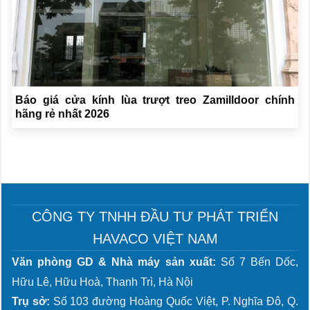
Báo giá cửa kính lùa trượt treo Zamilldoor chính
hãng rẻ nhất 2026
CÔNG TY TNHH ĐẦU TƯ PHÁT TRIỂN
HAVACO VIỆT NAM
Văn phòng GD & Nhà máy sản xuất:
Số 7 Bến Dốc,
Hữu Lê, Hữu Hoà, Thanh Trì, Hà Nội
Trụ sở:
Số 103 đường Hoàng Quốc Việt, P. Nghĩa Đô, Q.