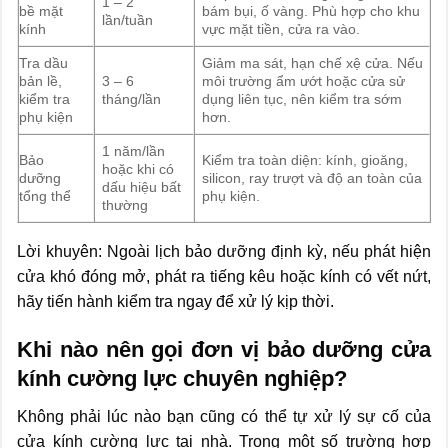
1 – 2
bề mặt
bám bụi, ố vàng. Phù hợp cho khu
lần/tuần
kính
vực mặt tiền, cửa ra vào.
Tra dầu
Giảm ma sát, hạn chế xệ cửa. Nếu
bản lề,
3 – 6
môi trường ẩm ướt hoặc cửa sử
kiểm tra
tháng/lần
dụng liên tục, nên kiểm tra sớm
phụ kiện
hơn.
1 năm/lần
Bảo
Kiểm tra toàn diện: kính, gioăng,
hoặc khi có
dưỡng
silicon, ray trượt và độ an toàn của
dấu hiệu bất
tổng thể
phụ kiện.
thường
Lời khuyên: Ngoài lịch bảo dưỡng định kỳ, nếu phát hiện
cửa khó đóng mở, phát ra tiếng kêu hoặc kính có vết nứt,
hãy tiến hành kiểm tra ngay để xử lý kịp thời.
Khi nào nên gọi đơn vị bảo dưỡng cửa
kính cường lực chuyên nghiệp?
Không phải lúc nào bạn cũng có thể tự xử lý sự cố của
cửa kính cường lực tại nhà. Trong một số trường hợp