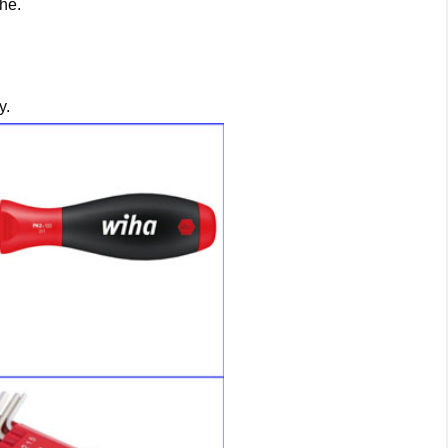
hé.
y.