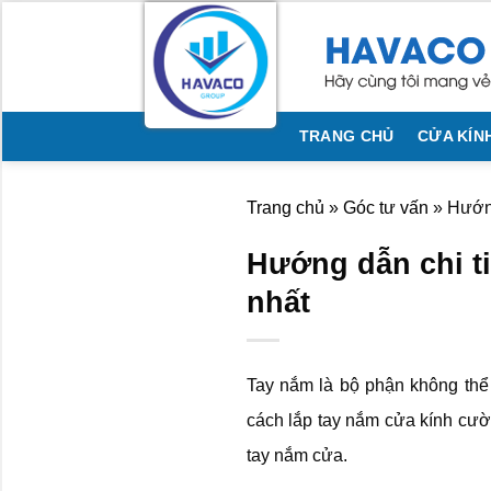
Bỏ
qua
nội
dung
TRANG CHỦ
CỬA KÍN
Trang chủ
»
Góc tư vấn
»
Hướng
Hướng dẫn chi ti
nhất
Tay nắm là bộ phận không thể
cách lắp tay nắm cửa kính cườ
tay nắm cửa.