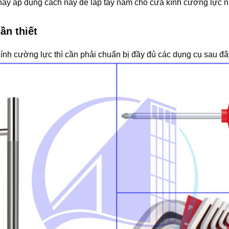
hãy áp dụng cách này để lắp tay nắm cho cửa kính cường lực n
ần thiết
nh cường lực thì cần phải chuẩn bị đầy đủ các dụng cụ sau đâ