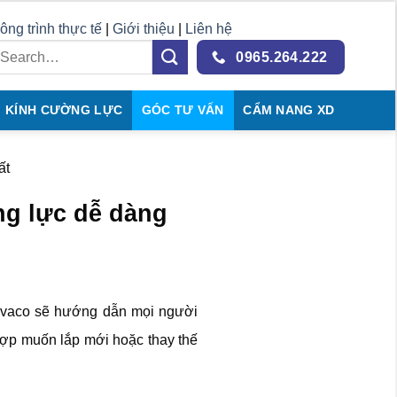
ông trình thực tế
|
Giới thiệu
|
Liên hệ
0965.264.222
KÍNH CƯỜNG LỰC
GÓC TƯ VẤN
CẨM NANG XD
ất
ng lực dễ dàng
Havaco sẽ hướng dẫn mọi người
hợp muốn lắp mới hoặc thay thế