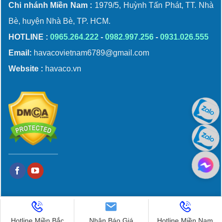
Chi nhánh Miền Nam :
1979/5, Huỳnh Tấn Phát, TT. Nhà
Bè, huyện Nhà Bè, TP. HCM.
HOTLINE :
0965.264.222
-
0982.997.256
-
0931.026.555
Email:
havacovietnam6789@gmail.com
Website :
havaco.vn
Hotline Miền Bắc
Nhận Báo Giá
Hotline Miền Nam